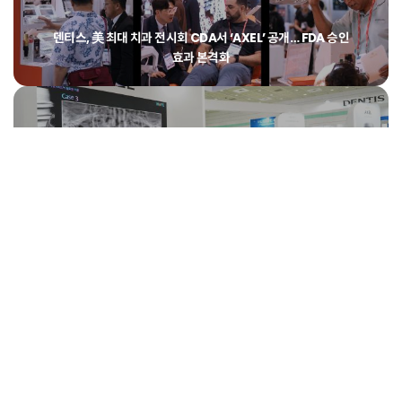
덴티스, 美 최대 치과 전시회 CDA서 ‘AXEL’ 공개… FDA 승인
효과 본격화
덴티스, SIDEX 2026 ‘AXEL’로 휩쓸었다!
덴티스, ‘루비스 체어·데놉스아이’ CE MDR 동시 획득… 유럽
‘실적 점프업’ 기대