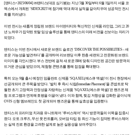
[
덴티스
=2025/06/04]
㈜덴티스(대표 심기봉)는 지난 5월 30일부터 6월 1일까지 서울 코
엑스에서 개최된 ‘SIDEX2025’에 참가해 역대 최대 실적을 갈아치우며 성공적인 전시
회를 치러냈다.
이번 전시는 새롭게 정립된 브랜드 아이덴티티와 혁신적인 신제품 라인업, 그리고 20
년 노하우가 집약된 토탈 임상 솔루션을 통해 덴티스의 미래 비전을 선보이는 자리가
되었다.
덴티스는 이번 전시에서 새로운 브랜드 슬로건 ‘DISCOVER THE POSSIBILITIES – 새
로운 가능성을 발견하다’를 공개하며 리브랜딩 이후 한층 세련되고 전문화된 브랜드
이미지를 각인시켰다. 부스 전반에 걸쳐 새 로운 BI에 맞춰 디자인된 공간은 방문객의
뜨거운 관심을 받았으며, 체험형 콘텐츠를 통해 접점을 확대했다.
특히 오는 9월 출시 예정인 임플란트 신제품 ‘SQ AXEL(에스큐 액셀)’이 전시 현장에서
선공개되어 큰 주목을 받았다. ‘발치 후 즉시 식립(Immediate Placement)’을 콘셉트로 탁
월한 초기 고정력과 안정성을 자랑하는 신제품 ‘SQ AXEL(에스큐 액셀)’은 핸즈온 체
험 프로그램과 연계해 호평을 이끌어 냈다. 이와 함께, 찢김 저항성을 강화한 골이식재
OVIS 신형 멤브레인도 첫 공개되어 핸즈온을 통해 실효성을 입증했다.
덴티스의 프리미엄 치과용 유니트체어 ‘루비스체어’ 역시 방문객들의 이목을 집중시
켰다. 오토 크루즈, 무선 풋 컨트롤러, 오버암 타입 등 최신 기능이 집약된 루비스체어
는 실제 진료 환경을 고려한 설계로 높은 실용성을 보여주었다.