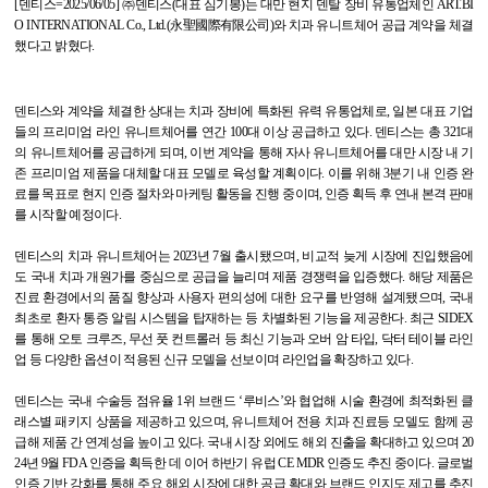
[
덴티스
=2025/06/05]
㈜덴티스
(
대표 심기봉
)
는 대만 현지 덴탈 장비 유통업체인
ART.BI
O INTERNATIONAL Co., Ltd.(
永聖國際有限公司
)
와 치과 유니트체어 공급 계약을 체결
했다고 밝혔다
.
덴티스와 계약을 체결한 상대는 치과 장비에 특화된 유력 유통업체로
,
일본 대표 기업
들의 프리미엄 라인 유니트체어를 연간
100
대 이상 공급하고 있다
.
덴티스는 총
321
대
의 유니트체어를 공급하게 되며
,
이번 계약을 통해 자사 유니트체어를 대만 시장 내 기
존 프리미엄 제품을 대체할 대표 모델로 육성할 계획이다
.
이를 위해
3
분기 내 인증 완
료를 목표로 현지 인증 절차와 마케팅 활동을 진행 중이며
,
인증 획득 후 연내 본격 판매
를 시작할 예정이다
.
덴티스의 치과 유니트체어는
2023
년
7
월 출시됐으며
,
비교적 늦게 시장에 진입했음에
도 국내 치과 개원가를 중심으로 공급을 늘리며 제품 경쟁력을 입증했다
.
해당 제품은
진료 환경에서의 품질 향상과 사용자 편의성에 대한 요구를 반영해 설계됐으며
,
국내
최초로 환자 통증 알림 시스템을 탑재하는 등 차별화된 기능을 제공한다
.
최근
SIDEX
를 통해 오토 크루즈
,
무선 풋 컨트롤러 등 최신 기능과 오버 암 타입
,
닥터 테이블 라인
업 등 다양한 옵션이 적용된 신규 모델을 선보이며 라인업을 확장하고 있다
.
덴티스는 국내 수술등 점유율
1
위 브랜드
‘
루비스
’
와 협업해 시술 환경에 최적화된 클
래스별 패키지 상품을 제공하고 있으며
,
유니트체어 전용 치과 진료등 모델도 함께 공
급해 제품 간 연계성을 높이고 있다
.
국내 시장 외에도 해외 진출을 확대하고 있으며
20
24
년
9
월
FDA
인증을 획득한 데 이어 하반기 유럽
CE MDR
인증도 추진 중이다
.
글로벌
인증 기반 강화를 통해 주요 해외 시장에 대한 공급 확대와 브랜드 인지도 제고를 추진