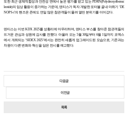
또한 최근 생체적합성과 안전성 면에서 높은 평가를 받고 있는
PDRN(Polydeoxyribonuc
leotide)
의 임상 활용이 증가하는 가운데
,
덴티스가 독자 개발한 포터블 골내 마취기
‘DE
NOPS-i’
의 핸즈온 존에도 연일 많은 참관객들이 몰려 열띤 분위기를 이어갔다
.
덴티스는 이번
KDX 2025
를 성황리에 마무리하며
,
덴티스 부스를 찾아준 참관객들의
뜨거운 관심과 성원에 감사를 전했다
.
아울러 오는
5
월
30
일부터
6
월
1
일까지 코엑스
에서 개최되는
‘SIDEX 2025’
에서는 완전히 새롭게 업그레이드된 모습으로
,
기존과는
차원이 다른 변화와 혁신을 담은 전시를 예고했다
.
다음글
이전글
목록