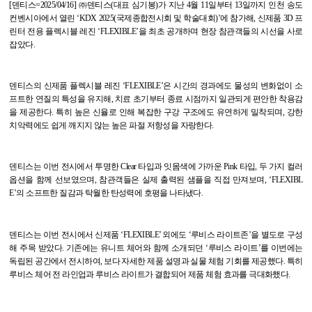
[
덴티스
=2025/04/16]
㈜덴티스
(
대표 심기봉
)
가 지난
4
월
11
일부터
13
일까지 인천 송도
컨벤시아에서 열린
‘KDX 2025(
국제종합전시회 및 학술대회
)’
에 참가해
,
신제품
3D
프
린터 전용 플렉시블 레진
‘FLEXIBLE’
을 최초 공개하며 현장 참관객들의 시선을 사로
잡았다
.
덴티스의 신제품 플렉시블 레진
‘FLEXIBLE’
은 시간의 경과에도 물성의 변화없이 소
프트한 연질의 특성을 유지해
,
치료 초기부터 종료 시점까지 일관되게 편안한 착용감
을 제공한다
.
특히 높은 신율로 인해 복잡한 구강 구조에도 유연하게 밀착되며
,
강한
치악력에도 쉽게 깨지지 않는 높은 파절 저항성을 자랑한다
.
덴티스는 이번 전시에서 투명한
Clear
타입과 잇몸색에 가까운
Pink
타입
,
두 가지 컬러
옵션을 함께 선보였으며
,
참관객들은 실제 출력된 샘플을 직접 만져보며
, ‘FLEXIBL
E’
의 소프트한 질감과 탁월한 탄성력에 호평을 나타냈다
.
덴티스는 이번 전시에서 신제품
‘FLEXIBLE’
외에도
‘
루비스 라이트존
’
을 별도로 구성
해 주목 받았다
.
기존에는 유니트 체어와 함께 소개되던
‘
루비스 라이트
’
를 이번에는
독립된 공간에서 전시하여
,
보다 자세한 제품 설명과 실물 체험 기회를 제공했다
.
특히
루비스 체어 전 라인업과 루비스 라이트가 결합되어 제품 체험 효과를 극대화했다
.